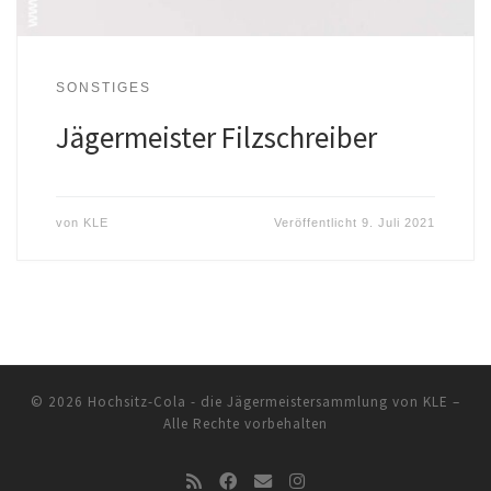
SONSTIGES
Jägermeister Filzschreiber
von
KLE
Veröffentlicht
9. Juli 2021
© 2026
Hochsitz-Cola - die Jägermeistersammlung von KLE
–
Alle Rechte vorbehalten