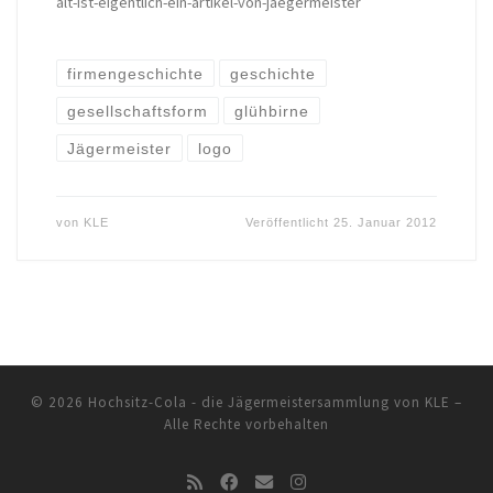
alt-ist-eigentlich-ein-artikel-von-jaegermeister
firmengeschichte
geschichte
gesellschaftsform
glühbirne
Jägermeister
logo
von
KLE
Veröffentlicht
25. Januar 2012
© 2026
Hochsitz-Cola - die Jägermeistersammlung von KLE
–
Alle Rechte vorbehalten