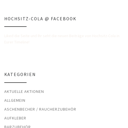
HOCHSITZ-COLA @ FACEBOOK
Liked die Seite und Ihr seht die neuen Beiträge von Hochsitz-Cola in
Eurer Timeline!
KATEGORIEN
AKTUELLE AKTIONEN
ALLGEMEIN
ASCHENBECHER / RAUCHERZUBEHÖR
AUFKLEBER
BARZUBEHÖR