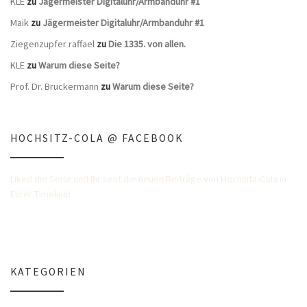
KLE
zu
Jägermeister Digitaluhr/Armbanduhr #1
Maik
zu
Jägermeister Digitaluhr/Armbanduhr #1
Ziegenzupfer raffael
zu
Die 1335. von allen.
KLE
zu
Warum diese Seite?
Prof. Dr. Bruckermann
zu
Warum diese Seite?
HOCHSITZ-COLA @ FACEBOOK
Liked die Seite und Ihr seht die neuen Beiträge von Hochsitz-Cola in
Eurer Timeline!
KATEGORIEN