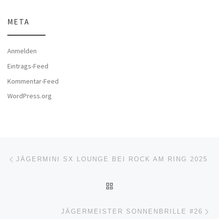
META
Anmelden
Eintrags-Feed
Kommentar-Feed
WordPress.org
Beitragsnavigation
Vorheriger Beitrag
JÄGERMINI SX LOUNGE BEI ROCK AM RING 2025
ZURÜCK ZUR BEITRAGSL
Nä
JÄGERMEISTER SONNENBRILLE #26