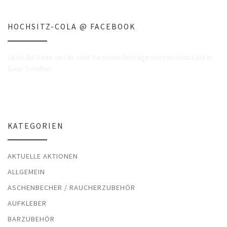
HOCHSITZ-COLA @ FACEBOOK
Liked die Seite und Ihr seht die neuen Beiträge von Hochsitz-Cola in
Eurer Timeline!
KATEGORIEN
AKTUELLE AKTIONEN
ALLGEMEIN
ASCHENBECHER / RAUCHERZUBEHÖR
AUFKLEBER
BARZUBEHÖR