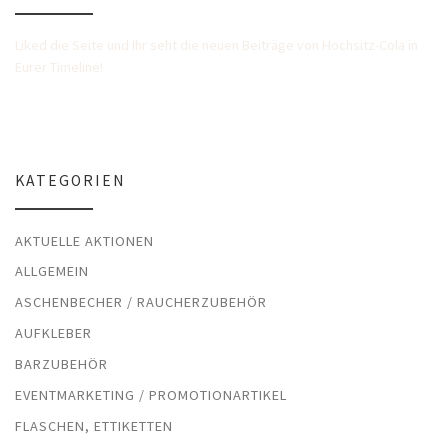
Liked die Seite und Ihr seht die neuen Beiträge von Hochsitz-Cola in
Eurer Timeline!
KATEGORIEN
AKTUELLE AKTIONEN
ALLGEMEIN
ASCHENBECHER / RAUCHERZUBEHÖR
AUFKLEBER
BARZUBEHÖR
EVENTMARKETING / PROMOTIONARTIKEL
FLASCHEN, ETTIKETTEN