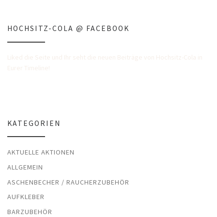
HOCHSITZ-COLA @ FACEBOOK
Liked die Seite und Ihr seht die neuen Beiträge von Hochsitz-Cola in
Eurer Timeline!
KATEGORIEN
AKTUELLE AKTIONEN
ALLGEMEIN
ASCHENBECHER / RAUCHERZUBEHÖR
AUFKLEBER
BARZUBEHÖR