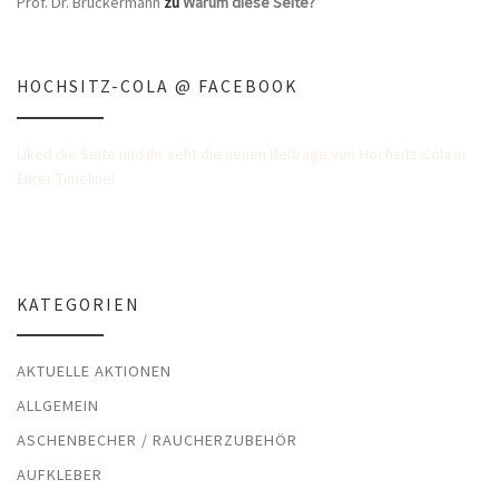
Prof. Dr. Bruckermann
zu
Warum diese Seite?
HOCHSITZ-COLA @ FACEBOOK
Liked die Seite und Ihr seht die neuen Beiträge von Hochsitz-Cola in
Eurer Timeline!
KATEGORIEN
AKTUELLE AKTIONEN
ALLGEMEIN
ASCHENBECHER / RAUCHERZUBEHÖR
AUFKLEBER