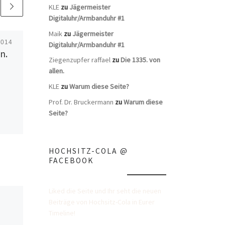
KLE
zu
Jägermeister
Digitaluhr/Armbanduhr #1
Maik
zu
Jägermeister
2014
Veröffentlicht
10. Januar
Digitaluhr/Armbanduhr #1
n.
2013
Ziegenzupfer raffael
zu
Die 1335. von
Die 1003. von allen.
allen.
KLE
zu
Warum diese Seite?
Prof. Dr. Bruckermann
zu
Warum diese
Seite?
HOCHSITZ-COLA @
FACEBOOK
Liked die Seite und Ihr seht die neuen
Beiträge von Hochsitz-Cola in Eurer
Timeline!