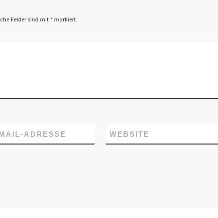
iche Felder sind mit
*
markiert
-MAIL-ADRESSE
WEBSITE