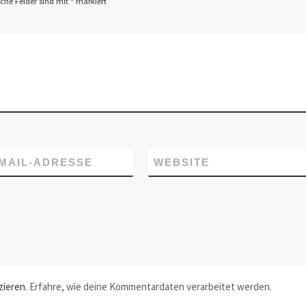
iche Felder sind mit
*
markiert
-MAIL-ADRESSE
WEBSITE
zieren.
Erfahre, wie deine Kommentardaten verarbeitet werden.