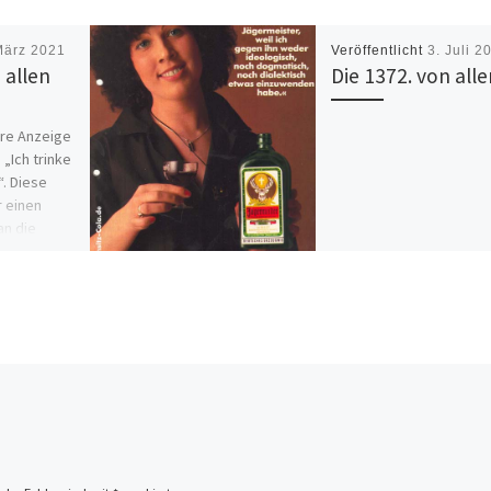
März 2021
Veröffentlicht
3. Juli 2
 allen
Die 1372. von alle
äre Anzeige
„Ich trinke
“. Diese
 einen
an die
che […]