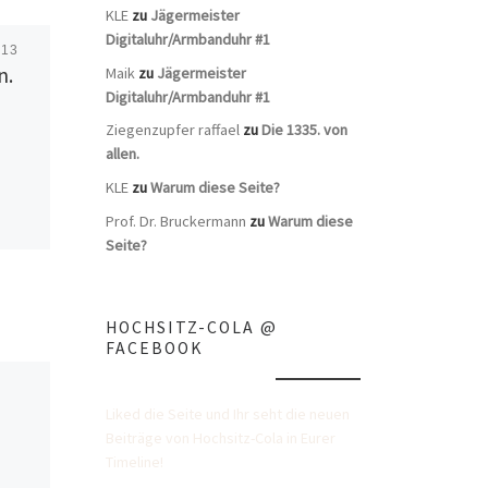
KLE
zu
Jägermeister
Digitaluhr/Armbanduhr #1
013
Veröffentlicht
20. August
n.
2013
Maik
zu
Jägermeister
Die 1469. von allen.
Digitaluhr/Armbanduhr #1
Ziegenzupfer raffael
zu
Die 1335. von
allen.
KLE
zu
Warum diese Seite?
Prof. Dr. Bruckermann
zu
Warum diese
Seite?
HOCHSITZ-COLA @
FACEBOOK
Liked die Seite und Ihr seht die neuen
Beiträge von Hochsitz-Cola in Eurer
Timeline!