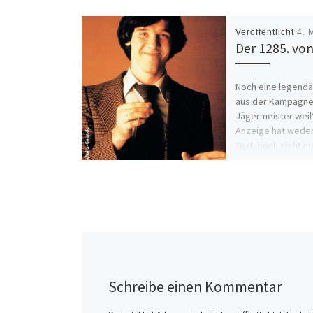
Veröffentlicht
4. 
Der 1285. von
Noch eine legend
aus der Kampagne 
Jägermeister weil
Anzeige hat weder
Text, noch sieht m
Jägermeisterflas
Schreibe einen Kommentar