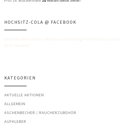
Prof. Dr. Bruckermann
zu
Warum diese Seite?
HOCHSITZ-COLA @ FACEBOOK
Liked die Seite und Ihr seht die neuen Beiträge von Hochsitz-Cola in
Eurer Timeline!
KATEGORIEN
AKTUELLE AKTIONEN
ALLGEMEIN
ASCHENBECHER / RAUCHERZUBEHÖR
AUFKLEBER