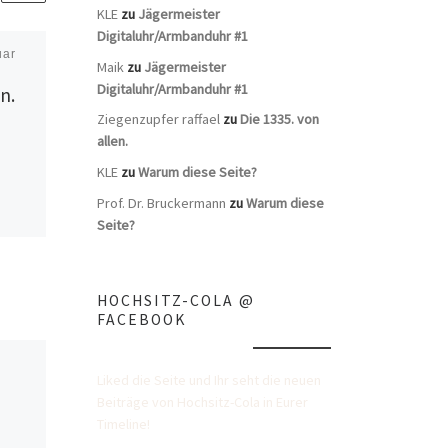
KLE
zu
Jägermeister
Digitaluhr/Armbanduhr #1
uar
Veröffentlicht
13. November
Maik
zu
Jägermeister
2012
Digitaluhr/Armbanduhr #1
n.
The 35th in our
Ziegenzupfer raffael
zu
Die 1335. von
series.
allen.
KLE
zu
Warum diese Seite?
Jägermeister USA – leider
nicht in meiner Sammlung.
Prof. Dr. Bruckermann
zu
Warum diese
Seite?
HOCHSITZ-COLA @
FACEBOOK
Liked die Seite und Ihr seht die neuen
Beiträge von Hochsitz-Cola in Eurer
Timeline!