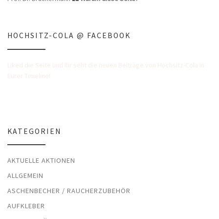
HOCHSITZ-COLA @ FACEBOOK
Liked die Seite und Ihr seht die neuen Beiträge von Hochsitz-Cola in
Eurer Timeline!
KATEGORIEN
AKTUELLE AKTIONEN
ALLGEMEIN
ASCHENBECHER / RAUCHERZUBEHÖR
AUFKLEBER