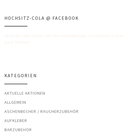
HOCHSITZ-COLA @ FACEBOOK
Liked die Seite und Ihr seht die neuen Beiträge von Hochsitz-Cola in
Eurer Timeline!
KATEGORIEN
AKTUELLE AKTIONEN
ALLGEMEIN
ASCHENBECHER / RAUCHERZUBEHÖR
AUFKLEBER
BARZUBEHÖR