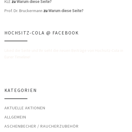
KLE
zu
Warum diese Seite?
Prof. Dr. Bruckermann
zu
Warum diese Seite?
HOCHSITZ-COLA @ FACEBOOK
Liked die Seite und Ihr seht die neuen Beiträge von Hochsitz-Cola in
Eurer Timeline!
KATEGORIEN
AKTUELLE AKTIONEN
ALLGEMEIN
ASCHENBECHER / RAUCHERZUBEHÖR