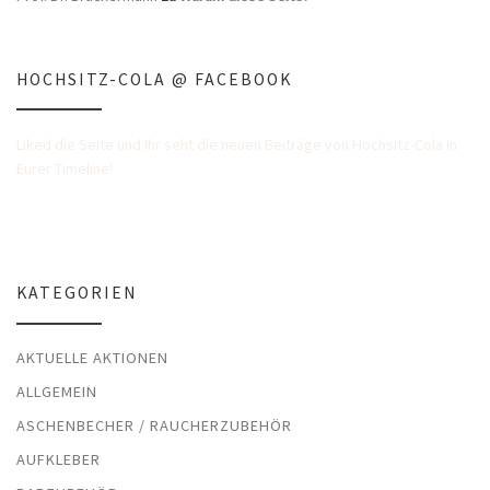
HOCHSITZ-COLA @ FACEBOOK
Liked die Seite und Ihr seht die neuen Beiträge von Hochsitz-Cola in
Eurer Timeline!
KATEGORIEN
AKTUELLE AKTIONEN
ALLGEMEIN
ASCHENBECHER / RAUCHERZUBEHÖR
AUFKLEBER