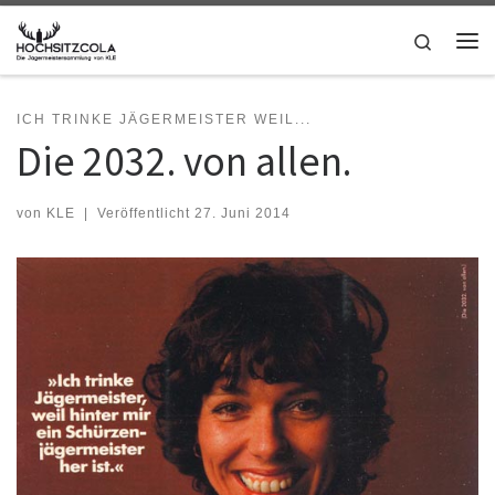
Zum Inhalt springen
Search
Me
ICH TRINKE JÄGERMEISTER WEIL...
Die 2032. von allen.
von
KLE
|
Veröffentlicht
27. Juni 2014