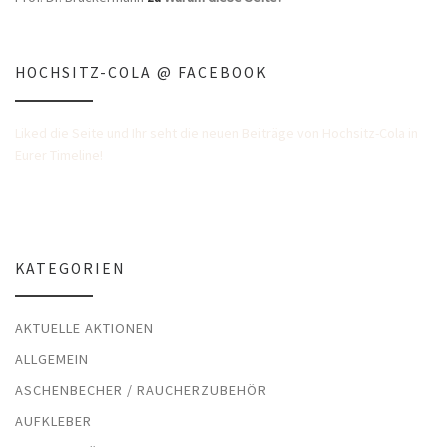
HOCHSITZ-COLA @ FACEBOOK
Liked die Seite und Ihr seht die neuen Beiträge von Hochsitz-Cola in
Eurer Timeline!
KATEGORIEN
AKTUELLE AKTIONEN
ALLGEMEIN
ASCHENBECHER / RAUCHERZUBEHÖR
AUFKLEBER