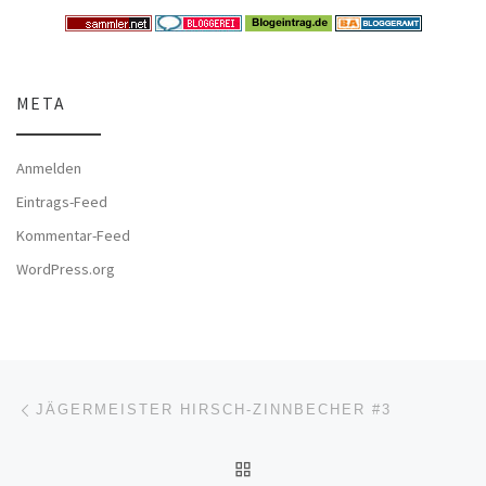
META
Anmelden
Eintrags-Feed
Kommentar-Feed
WordPress.org
Beitragsnavigation
Vorheriger Beitrag
JÄGERMEISTER HIRSCH-ZINNBECHER #3
ZURÜCK ZUR BEITRAGSL