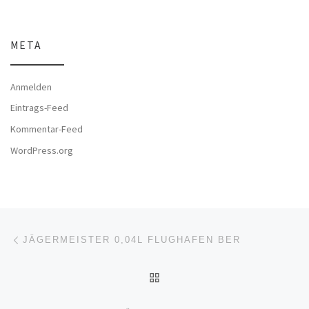
META
Anmelden
Eintrags-Feed
Kommentar-Feed
WordPress.org
Beitragsnavigation
Vorheriger Beitrag
JÄGERMEISTER 0,04L FLUGHAFEN BER
ZURÜCK ZUR BEITRAGSL
Nä