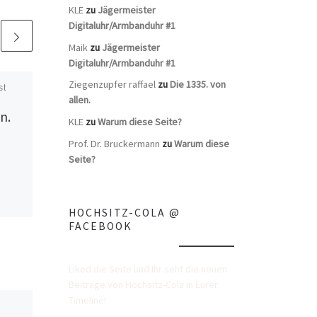
KLE
zu
Jägermeister
Digitaluhr/Armbanduhr #1
Maik
zu
Jägermeister
Digitaluhr/Armbanduhr #1
Ziegenzupfer raffael
zu
Die 1335. von
st
Veröffentlicht
2. März 2012
allen.
Der 174. von allen.
n.
KLE
zu
Warum diese Seite?
Prof. Dr. Bruckermann
zu
Warum diese
Seite?
HOCHSITZ-COLA @
FACEBOOK
Liked die Seite und Ihr seht die neuen
Beiträge von Hochsitz-Cola in Eurer
Timeline!