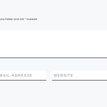
iche Felder sind mit
*
markiert
-MAIL-ADRESSE
WEBSITE