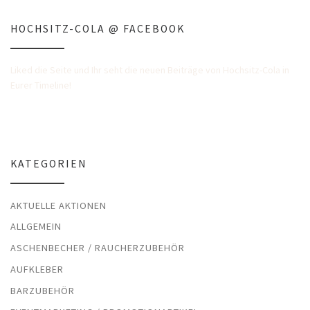
HOCHSITZ-COLA @ FACEBOOK
Liked die Seite und Ihr seht die neuen Beiträge von Hochsitz-Cola in
Eurer Timeline!
KATEGORIEN
AKTUELLE AKTIONEN
ALLGEMEIN
ASCHENBECHER / RAUCHERZUBEHÖR
AUFKLEBER
BARZUBEHÖR