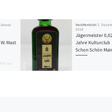
 Januar
Veröffentlicht
2. Deze
2018
Jägermeister 0,02
 W. Mast
Jahre Kulturclub
Schon Schön Mai
1970. Das
zum
rn zum
% dicht
zu […]