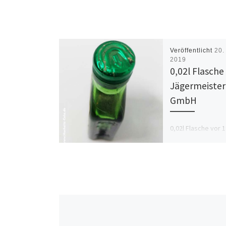
Veröffentlicht
20.
2019
0,02l Flasche
Jägermeister
GmbH
0,02l Flasche vor 
Besondere ist der
Verschluss, nicht 
Schrauben, sonde
Aufreißen. So 100
scheint der nicht 