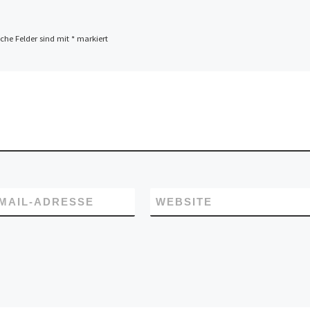
iche Felder sind mit
*
markiert
-MAIL-ADRESSE
WEBSITE