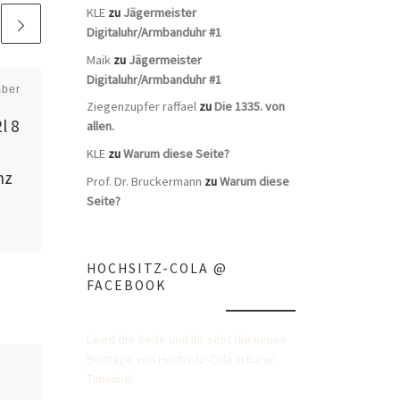
KLE
zu
Jägermeister
Digitaluhr/Armbanduhr #1
Maik
zu
Jägermeister
Digitaluhr/Armbanduhr #1
mber
Veröffentlicht
1. Juli 2022
Ziegenzupfer raffael
zu
Die 1335. von
Jägermeister 0,02l
l 8
allen.
Merry Xmas
KLE
zu
Warum diese Seite?
nz
Prof. Dr. Bruckermann
zu
Warum diese
Seite?
HOCHSITZ-COLA @
FACEBOOK
Liked die Seite und Ihr seht die neuen
Beiträge von Hochsitz-Cola in Eurer
Timeline!