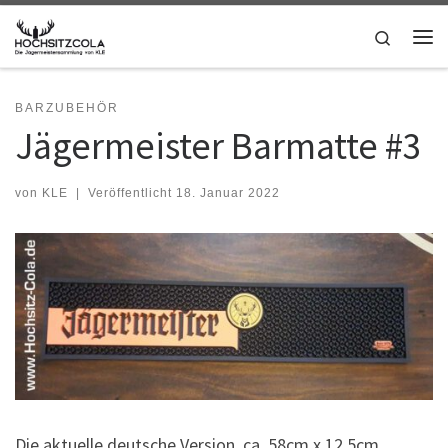
Zum Inhalt springen
Search
Me
BARZUBEHÖR
Jägermeister Barmatte #3
von
KLE
|
Veröffentlicht
18. Januar 2022
Die aktuelle deutsche Version, ca. 58cm x 12,5cm.