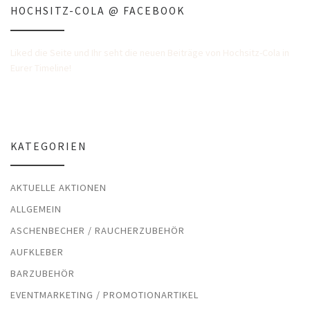
HOCHSITZ-COLA @ FACEBOOK
Liked die Seite und Ihr seht die neuen Beiträge von Hochsitz-Cola in
Eurer Timeline!
KATEGORIEN
AKTUELLE AKTIONEN
ALLGEMEIN
ASCHENBECHER / RAUCHERZUBEHÖR
AUFKLEBER
BARZUBEHÖR
EVENTMARKETING / PROMOTIONARTIKEL