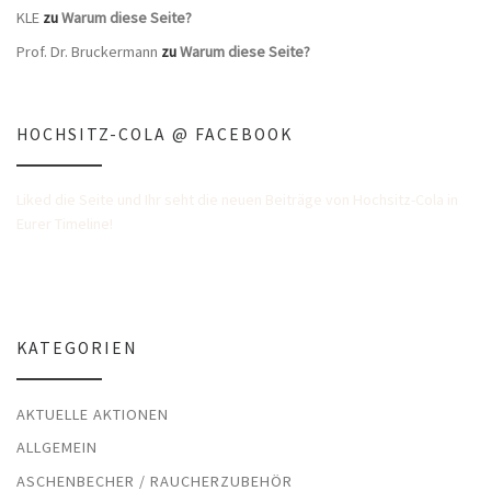
KLE
zu
Warum diese Seite?
Prof. Dr. Bruckermann
zu
Warum diese Seite?
HOCHSITZ-COLA @ FACEBOOK
Liked die Seite und Ihr seht die neuen Beiträge von Hochsitz-Cola in
Eurer Timeline!
KATEGORIEN
AKTUELLE AKTIONEN
ALLGEMEIN
ASCHENBECHER / RAUCHERZUBEHÖR