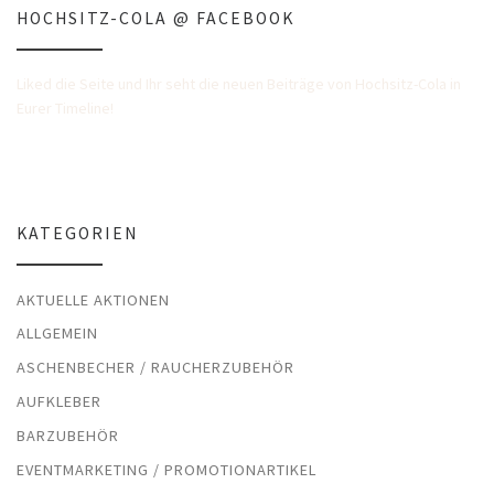
HOCHSITZ-COLA @ FACEBOOK
Liked die Seite und Ihr seht die neuen Beiträge von Hochsitz-Cola in
Eurer Timeline!
KATEGORIEN
AKTUELLE AKTIONEN
ALLGEMEIN
ASCHENBECHER / RAUCHERZUBEHÖR
AUFKLEBER
BARZUBEHÖR
EVENTMARKETING / PROMOTIONARTIKEL