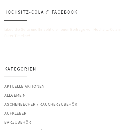
HOCHSITZ-COLA @ FACEBOOK
Liked die Seite und Ihr seht die neuen Beiträge von Hochsitz-Cola in
Eurer Timeline!
KATEGORIEN
AKTUELLE AKTIONEN
ALLGEMEIN
ASCHENBECHER / RAUCHERZUBEHÖR
AUFKLEBER
BARZUBEHÖR