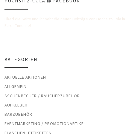
HOCHSITZ-COLA @ FACEBOOK
Liked die Seite und Ihr seht die neuen Beiträge von Hochsitz-Cola in
Eurer Timeline!
KATEGORIEN
AKTUELLE AKTIONEN
ALLGEMEIN
ASCHENBECHER / RAUCHERZUBEHÖR
AUFKLEBER
BARZUBEHÖR
EVENTMARKETING / PROMOTIONARTIKEL
FLASCHEN, ETTIKETTEN