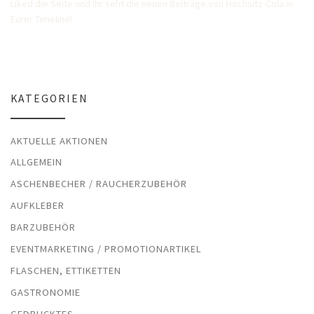
Liked die Seite und Ihr seht die neuen Beiträge von Hochsitz-Cola in
Eurer Timeline!
KATEGORIEN
AKTUELLE AKTIONEN
ALLGEMEIN
ASCHENBECHER / RAUCHERZUBEHÖR
AUFKLEBER
BARZUBEHÖR
EVENTMARKETING / PROMOTIONARTIKEL
FLASCHEN, ETTIKETTEN
GASTRONOMIE
GEDRUCKTES