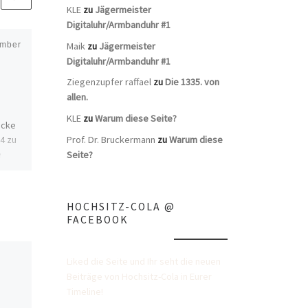
KLE
zu
Jägermeister
Digitaluhr/Armbanduhr #1
Maik
zu
Jägermeister
ember
Veröffentlicht
26. April 2018
Jgermeisterflasche
Digitaluhr/Armbanduhr #1
0,02l Mash&Laces
Ziegenzupfer raffael
zu
Die 1335. von
allen.
Flasche von der Mash&Laces,
KLE
zu
Warum diese Seite?
ucke
Sneaker-Messe 01.06.2017 im
4 zu
Prof. Dr. Bruckermann
zu
Warum diese
Kulturzentrum Faust,
e
Seite?
Hannover Linden
iese
sem
HOCHSITZ-COLA @
FACEBOOK
Liked die Seite und Ihr seht die neuen
Beiträge von Hochsitz-Cola in Eurer
Timeline!