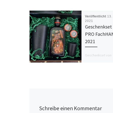
Veröffentlicht
13.
2021
Geschenkset
PRO FachHA
2021
Geschenkset von
Jägermeister, das
Messe PRO FachH
verteilt wurde. Wa
offiziell zu kaufen
besteht aus einem
[…]
Schreibe einen Kommentar