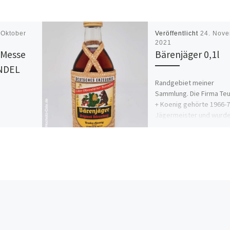
 Oktober
Veröffentlicht
24. Nov
2021
 Messe
Bärenjäger 0,1l
NDEL
Randgebiet meiner
Sammlung. Die Firma Te
+ Koenig gehörte 1966-7
Jägermeister und wurd
 auf der
dann wieder verkauft. D
ANDEL
Flasche könnte aus die
r nie
[…]
. Das Set
 Karton