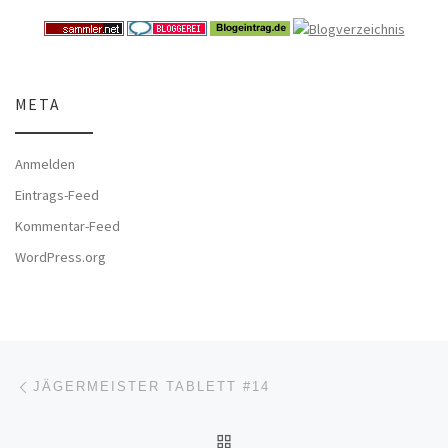
META
Anmelden
Eintrags-Feed
Kommentar-Feed
WordPress.org
Beitragsnavigation
Vorheriger Beitrag
JÄGERMEISTER TABLETT #14
ZURÜCK ZUR BEITRAGSL