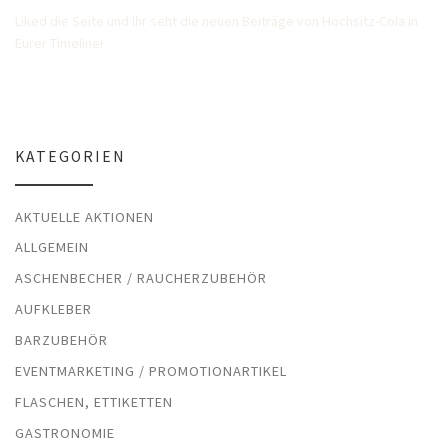
Liked die Seite und Ihr seht die neuen Beiträge von Hochsitz-Cola in
Eurer Timeline!
KATEGORIEN
AKTUELLE AKTIONEN
ALLGEMEIN
ASCHENBECHER / RAUCHERZUBEHÖR
AUFKLEBER
BARZUBEHÖR
EVENTMARKETING / PROMOTIONARTIKEL
FLASCHEN, ETTIKETTEN
GASTRONOMIE