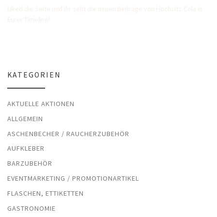
Liked die Seite und Ihr seht die neuen Beiträge von Hochsitz-Cola in
Eurer Timeline!
KATEGORIEN
AKTUELLE AKTIONEN
ALLGEMEIN
ASCHENBECHER / RAUCHERZUBEHÖR
AUFKLEBER
BARZUBEHÖR
EVENTMARKETING / PROMOTIONARTIKEL
FLASCHEN, ETTIKETTEN
GASTRONOMIE