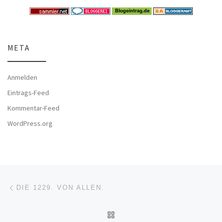
META
Anmelden
Eintrags-Feed
Kommentar-Feed
WordPress.org
Beitragsnavigation
Vorheriger Beitrag
DIE 1229. VON ALLEN.
ZURÜCK ZUR BEITRAGSL