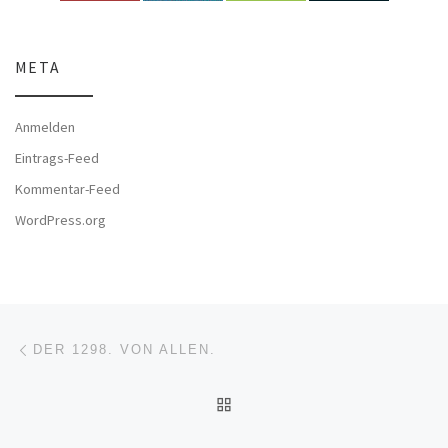
META
Anmelden
Eintrags-Feed
Kommentar-Feed
WordPress.org
Beitragsnavigation
Vorheriger Beitrag
DER 1298. VON ALLEN.
ZURÜCK ZUR BEITRAGSL
Nä