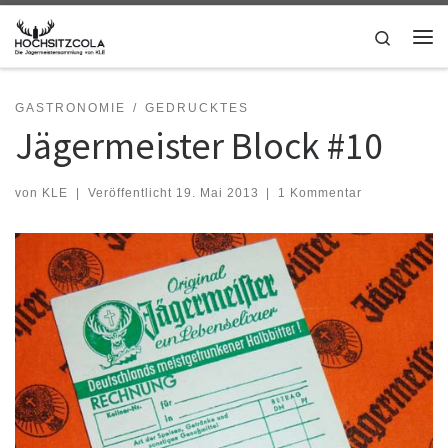
Zum Inhalt springen
Search
Me
GASTRONOMIE
GEDRUCKTES
Jägermeister Block #10
von
KLE
|
Veröffentlicht
19. Mai 2013
|
1 Kommentar