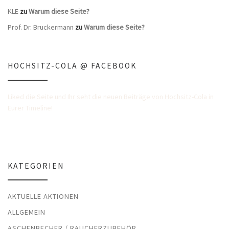
KLE
zu
Warum diese Seite?
Prof. Dr. Bruckermann
zu
Warum diese Seite?
HOCHSITZ-COLA @ FACEBOOK
Liked die Seite und Ihr seht die neuen Beiträge von Hochsitz-Cola in
Eurer Timeline!
KATEGORIEN
AKTUELLE AKTIONEN
ALLGEMEIN
ASCHENBECHER / RAUCHERZUBEHÖR