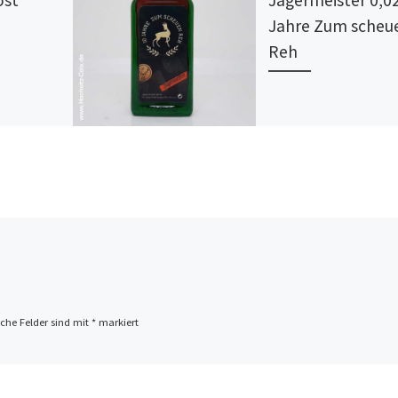
ost
Jägermeister 0,02
Jahre Zum scheu
Reh
iche Felder sind mit
*
markiert