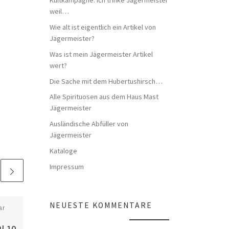
weil…
Wie alt ist eigentlich ein Artikel von
Jägermeister?
Was ist mein Jägermeister Artikel
wert?
Die Sache mit dem Hubertushirsch…
Alle Spirituosen aus dem Haus Mast
Jägermeister
Ausländische Abfüller von
Jägermeister
Kataloge
Impressum
NEUESTE KOMMENTARE
ar
Veröffentlicht
29. Dezember
2021