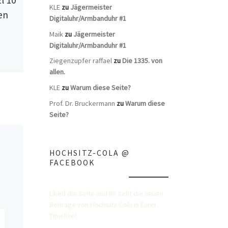
l 10
Jägermeister
KLE
zu
Jägermeister
en
Gravurflasche Kool
Digitaluhr/Armbanduhr #1
Savas
Maik
zu
Jägermeister
Digitaluhr/Armbanduhr #1
Auch Meisterchorflasche
Ziegenzupfer raffael
zu
Die 1335. von
genannt, mit der Aufschrift
allen.
„Für mich bist Du King“. Sie
KLE
zu
Warum diese Seite?
erschien zur Veröffentlichung
des neuen Tracks von Kool
Prof. Dr. Bruckermann
zu
Warum diese
Savas feat. […]
Seite?
HOCHSITZ-COLA @
FACEBOOK
Liked die Seite und Ihr seht die neuen
Beiträge von Hochsitz-Cola in Eurer
Timeline!