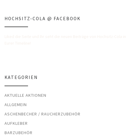
HOCHSITZ-COLA @ FACEBOOK
Liked die Seite und Ihr seht die neuen Beiträge von Hochsitz-Cola in
Eurer Timeline!
KATEGORIEN
AKTUELLE AKTIONEN
ALLGEMEIN
ASCHENBECHER / RAUCHERZUBEHÖR
AUFKLEBER
BARZUBEHÖR