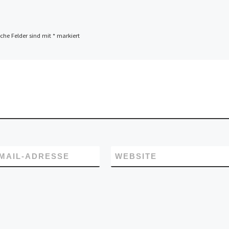
iche Felder sind mit
*
markiert
-MAIL-ADRESSE
WEBSITE