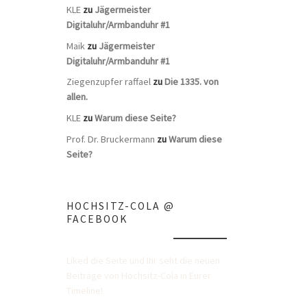
KLE
zu
Jägermeister
Digitaluhr/Armbanduhr #1
Maik
zu
Jägermeister
Digitaluhr/Armbanduhr #1
Ziegenzupfer raffael
zu
Die 1335. von
allen.
KLE
zu
Warum diese Seite?
Prof. Dr. Bruckermann
zu
Warum diese
Seite?
HOCHSITZ-COLA @
FACEBOOK
Liked die Seite und Ihr seht die neuen
Beiträge von Hochsitz-Cola in Eurer
Timeline!