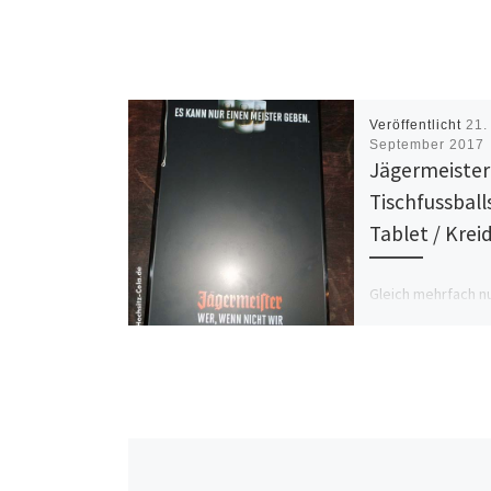
Veröffentlicht
21.
September 2017
Jägermeister
Tischfussballs
Tablet / Krei
Gleich mehrfach n
Set von Jägermeis
Einerseits kann ma
Tischfussballspiel
Ball wird hin und 
Aber man kann […