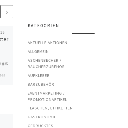
KATEGORIEN
019
Veröffentlicht
8. November
ster
2024
AKTUELLE AKTIONEN
Jägermeister
ALLGEMEIN
Kaufmannsladen
Flasche #2
ASCHENBECHER /
n gab
RAUCHERZUBEHÖR
Mit
AUFKLEBER
Etwas für Nerds – eigentlich
 den
hatte ich ja schon solche
BARZUBEHÖR
Flaschen, aber diese ist
EVENTMARKETING /
anders gegenüber denen,
PROMOTIONARTIKEL
die ich schon hatte. Meine
[…]
FLASCHEN, ETTIKETTEN
GASTRONOMIE
GEDRUCKTES