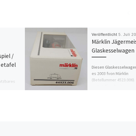
Veröffentlicht
5. Juli 2
Märklin Jägermei
Glaskesselwagen
piel /
detafel
Diesen Glaskesselwage
es 2003 fvon Märklin
(Betellummer 4523.006). 
utzbares
im Set: Eine Spritze, um
ter.
Klaskolben zu füllen.
n es als
Angeblich war die […]
 nutzen. Der
hergeblasen.
]