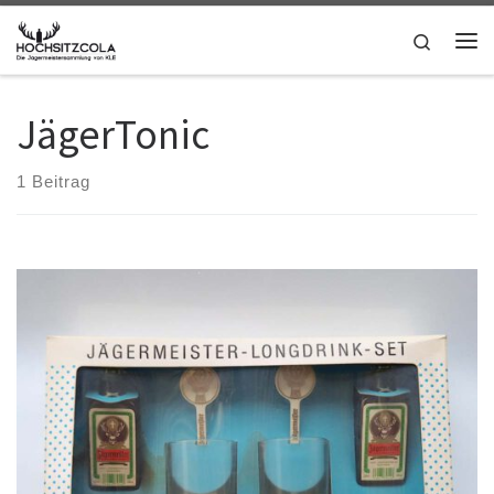
Zum Inhalt springen
Search
Me
JägerTonic
1 Beitrag