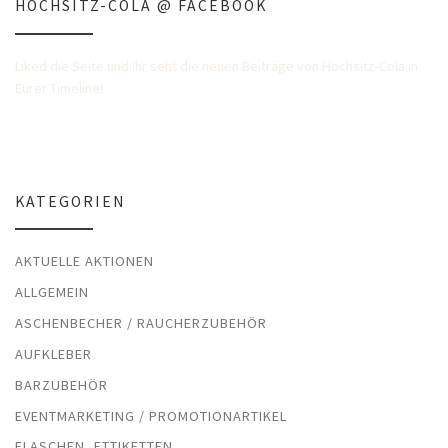
HOCHSITZ-COLA @ FACEBOOK
Liked die Seite und Ihr seht die neuen Beiträge von Hochsitz-Cola in
Eurer Timeline!
KATEGORIEN
AKTUELLE AKTIONEN
ALLGEMEIN
ASCHENBECHER / RAUCHERZUBEHÖR
AUFKLEBER
BARZUBEHÖR
EVENTMARKETING / PROMOTIONARTIKEL
FLASCHEN, ETTIKETTEN