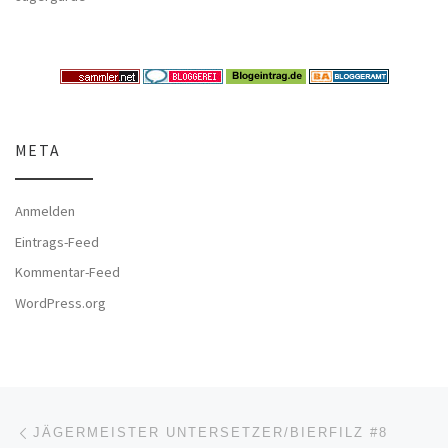
META
Anmelden
Eintrags-Feed
Kommentar-Feed
WordPress.org
Beitragsnavigation
Vorheriger Beitrag
JÄGERMEISTER UNTERSETZER/BIERFILZ #8