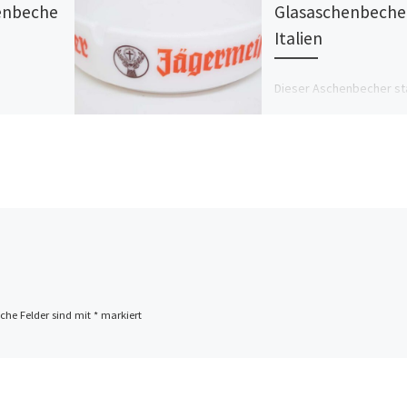
enbeche
Glasaschenbeche
Italien
Dieser Aschenbecher s
aus Italien und ist größer
s 2
die „normalen“ Glasasch
dionascher
hat einen Durchmesser 
 Das Wort
ca. 18cm.
et Ihr hier
nn immer
ch […]
iche Felder sind mit
*
markiert