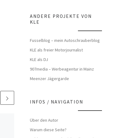
ANDERE PROJEKTE VON
KLE
Fusselblog – mein Autoschrauberblog
KLE als freier Motorjournalist
KLE als DJ
907media – Werbeagentur in Mainz
Meenzer Jägergarde
INFOS / NAVIGATION
Über den Autor
Veröffentlicht
17. Mai 2013
Jägermeister
Warum diese Seite?
Windaschenbecher