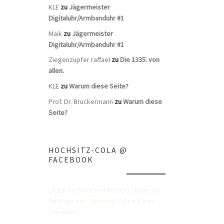
KLE
zu
Jägermeister
Digitaluhr/Armbanduhr #1
Maik
zu
Jägermeister
Digitaluhr/Armbanduhr #1
Ziegenzupfer raffael
zu
Die 1335. von
allen.
KLE
zu
Warum diese Seite?
Prof. Dr. Bruckermann
zu
Warum diese
Seite?
HOCHSITZ-COLA @
FACEBOOK
Liked die Seite und Ihr seht die neuen
Beiträge von Hochsitz-Cola in Eurer
Timeline!