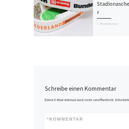
Stadionasch
r
1 Kommentar
Es gibt mindesten
verschiedene Sta
von Jägermeister.
„mindestens“ werd
öfters lesen – de
wieder entdecke i
Schreibe einen Kommentar
Deine E-Mail-Adresse wird nicht veröffentlicht.
Erforderl
*
KOMMENTAR