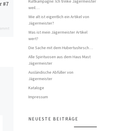
Kultkampagne: Ich trinke Jägermeister
r #7
#3
weil…
Wie alt ist eigentlich ein Artikel von
Größer als die
Jägermeister?
tammt
Plastikversionen der
Was ist mein Jägermeister Artikel
, als
Windaschenbecher. Der
wert?
er. Er
Aschenbecher ist aus einer
von
Art Druckgußmetall.
Die Sache mit dem Hubertushirsch…
Irgendwie ein Fehlgriff beim
Alle Spirituosen aus dem Haus Mast
Material. Der Klarlack platzt
Jägermeister
ab […]
Ausländische Abfüller von
Jägermeister
Kataloge
Impressum
NEUESTE BEITRÄGE