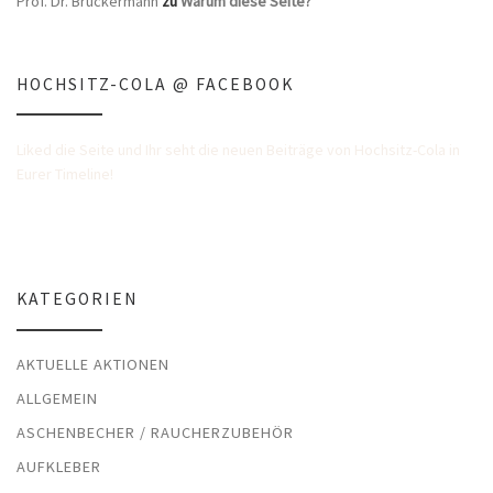
Prof. Dr. Bruckermann
zu
Warum diese Seite?
HOCHSITZ-COLA @ FACEBOOK
Liked die Seite und Ihr seht die neuen Beiträge von Hochsitz-Cola in
Eurer Timeline!
KATEGORIEN
AKTUELLE AKTIONEN
ALLGEMEIN
ASCHENBECHER / RAUCHERZUBEHÖR
AUFKLEBER