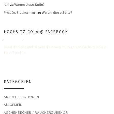
KLE
zu
Warum diese Seite?
Prof. Dr. Bruckermann
zu
Warum diese Seite?
HOCHSITZ-COLA @ FACEBOOK
Liked die Seite und Ihr seht die neuen Beiträge von Hochsitz-Cola in
Eurer Timeline!
KATEGORIEN
AKTUELLE AKTIONEN
ALLGEMEIN
ASCHENBECHER / RAUCHERZUBEHÖR