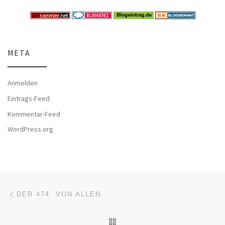
META
Anmelden
Eintrags-Feed
Kommentar-Feed
WordPress.org
Beitragsnavigation
Vorheriger Beitrag
DER 474. VON ALLEN.
ZURÜCK ZUR BEITRAGSL