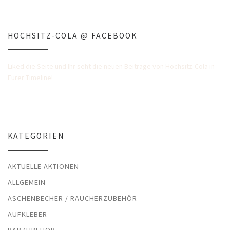
HOCHSITZ-COLA @ FACEBOOK
Liked die Seite und Ihr seht die neuen Beiträge von Hochsitz-Cola in
Eurer Timeline!
KATEGORIEN
AKTUELLE AKTIONEN
ALLGEMEIN
ASCHENBECHER / RAUCHERZUBEHÖR
AUFKLEBER