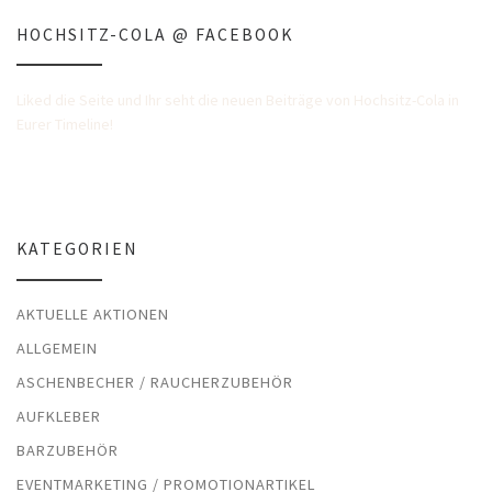
HOCHSITZ-COLA @ FACEBOOK
Liked die Seite und Ihr seht die neuen Beiträge von Hochsitz-Cola in
Eurer Timeline!
KATEGORIEN
AKTUELLE AKTIONEN
ALLGEMEIN
ASCHENBECHER / RAUCHERZUBEHÖR
AUFKLEBER
BARZUBEHÖR
EVENTMARKETING / PROMOTIONARTIKEL