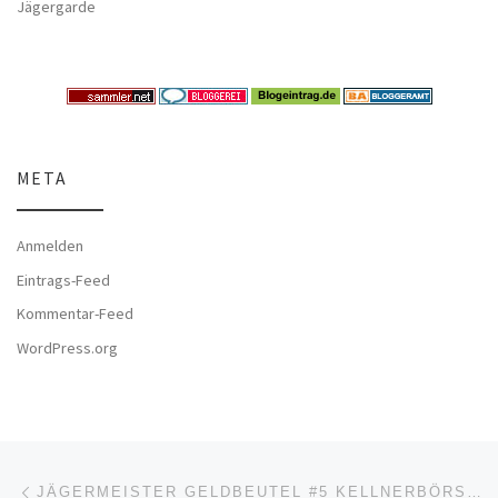
Jägergarde
META
Anmelden
Eintrags-Feed
Kommentar-Feed
WordPress.org
Beitragsnavigation
Vorheriger Beitrag
JÄGERMEISTER GELDBEUTEL #5 KELLNERBÖRSE #1