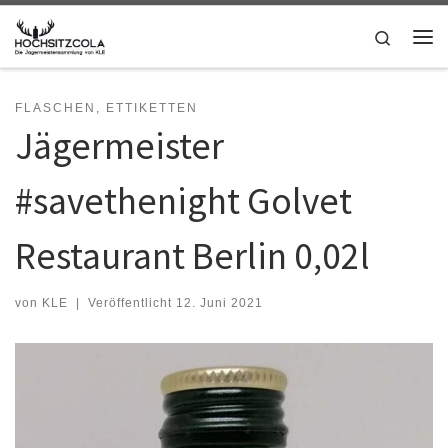
Zum Inhalt springen
Search
Me
FLASCHEN, ETTIKETTEN
Jägermeister
#savethenight Golvet
Restaurant Berlin 0,02l
von
KLE
|
Veröffentlicht
12. Juni 2021